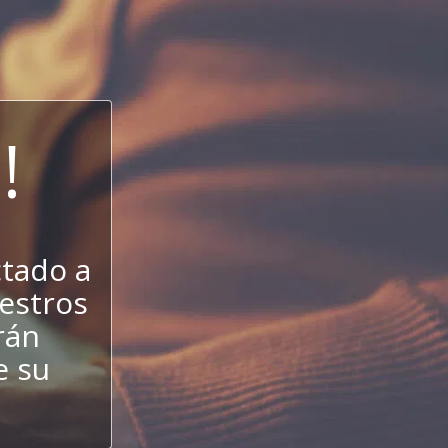
!
ctado a
uestros
rán
e su