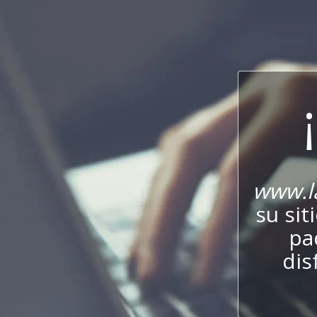
www.la
su sit
pa
dis