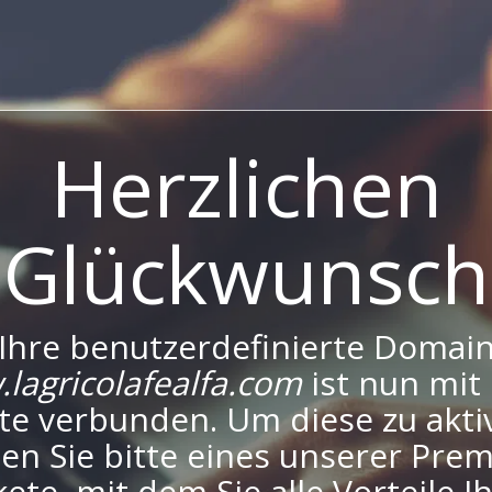
Herzlichen
Glückwunsch
Ihre benutzerdefinierte Domai
lagricolafealfa.com
ist nun mit 
te verbunden. Um diese zu aktiv
en Sie bitte eines unserer Pre
ete, mit dem Sie alle Vorteile I