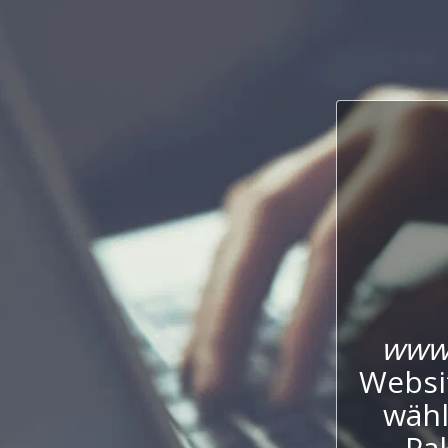
www.
Websi
wähl
Pak