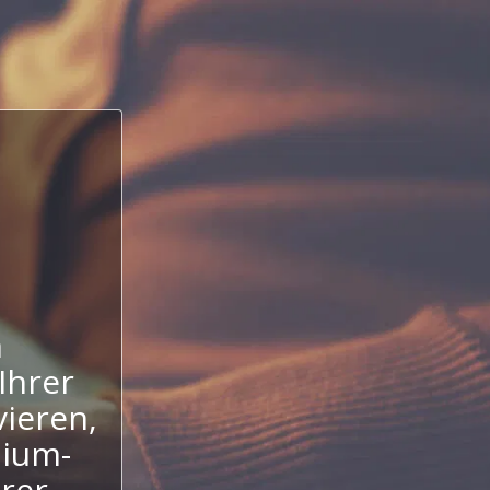
n
Ihrer
ieren,
mium-
hrer